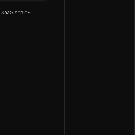
r SaaS scale-
.