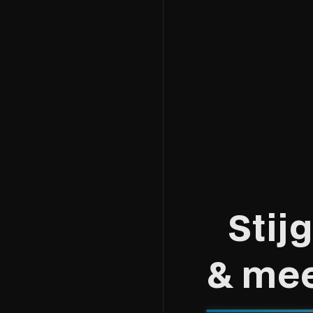
S
t
i
j
g
&
m
e