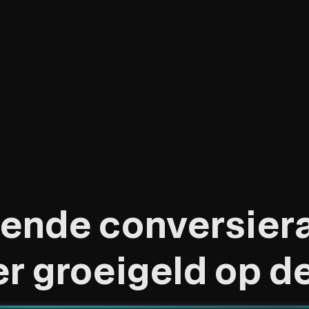
e
n
d
e
c
o
n
v
e
r
s
i
e
r
e
r
g
r
o
e
i
g
e
l
d
o
p
d