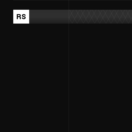
NL
ENG
RS
Data-dri