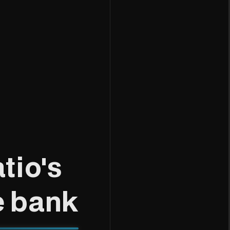
a
t
i
o
'
s
e
b
a
n
k